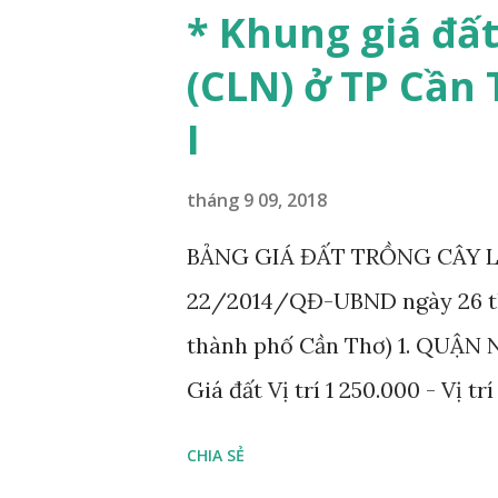
trí Giá đất Vị trí 1 162.000 Vị t
* Khung giá đấ
phường: An Thới, Bình Thủy, Bù
(CLN) ở TP Cần
Áp dụng cho các phường: Long
I
QUẬN CÁI RĂNG ...
tháng 9 09, 2018
BẢNG GIÁ ĐẤT TRỒNG CÂY L
22/2014/QĐ-UBND ngày 26 th
thành phố Cần Thơ) 1. QUẬN N
Giá đất Vị trí 1 250.000 - Vị t
năm trên địa bàn 
CHIA SẺ
Đơn vị tính: đồng/m 2 Vị t