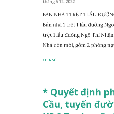
tháng 5 12, 2022
g
BÁN NHÀ 1 TRỆT 1 LẦU ĐƯỜ
Bán nhà 1 trệt 1 lầu đường Ng
trệt 1 lầu đường Ngô Thì Nhậ
Nhà còn mới, gồm 2 phòng ngủ 
Tô Hiến Thành 20m, khu vực sầ
CHIA SẺ
phòng khách, bếp, 2 wc, 2 phò
hoàn công Giá bán: 3 tỷ 790 t
đóng. LH xem nhà: 0932959131
* Quyết định p
Ngô Thì Nhậm, kdc Thới Nhựt
Cầu, tuyến đườ