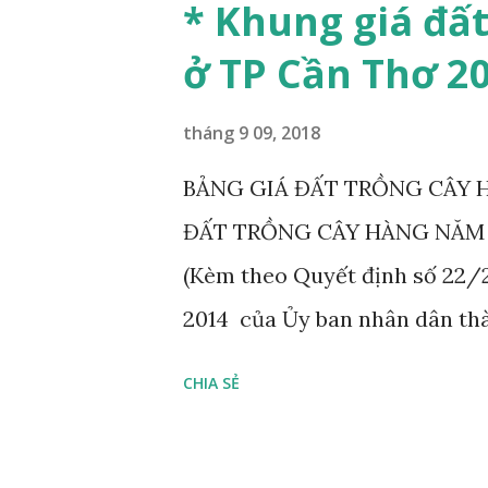
* Khung giá đấ
số 32/2015/NĐ-CP ngày 25 th
ở TP Cần Thơ 2
chi phí đầu tư xây dựng công
ngày 12 tháng 5 năm 2015 của 
tháng 9 09, 2018
trình xây dựng; Căn cứ Nghị 
BẢNG GIÁ ĐẤT TRỒNG CÂY 
năm 2015 của Chính phủ về quả
ĐẤT TRỒNG CÂY HÀNG NĂM
42/2017/NĐ-CP ngày 05 tháng 
(Kèm theo Quyết định số 22
sung một số điều Nghị định s
2014 của Ủy ban nhân dân 
Đơn vị tính: đồng/m 2 Vị 
CHIA SẺ
1 : Áp dụng cho toàn bộ đất t
sản trên địa bàn quận. 2. Q