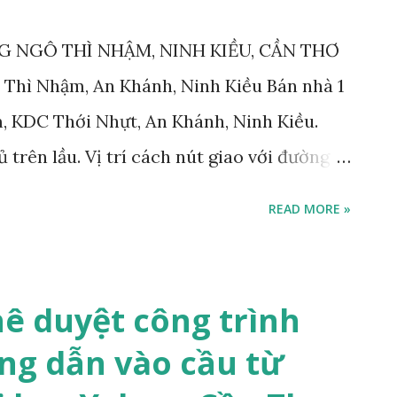
NG NGÔ THÌ NHẬM, NINH KIỀU, CẦN THƠ
ô Thì Nhậm, An Khánh, Ninh Kiều Bán nhà 1
m, KDC Thới Nhựt, An Khánh, Ninh Kiều.
trên lầu. Vị trí cách nút giao với đường
m uất, đông đúc. Diện tích: 5x10,7 m, gồm:
READ MORE »
ng ngủ. Hướng tây nam Pháp lý: sổ hồng,
riệu, có thương lượng, thuế phí bên mua
 - 0946866922, gặp Tùng. Bán nhà đường
hê duyệt công trình
, An Khánh
ng dẫn vào cầu từ