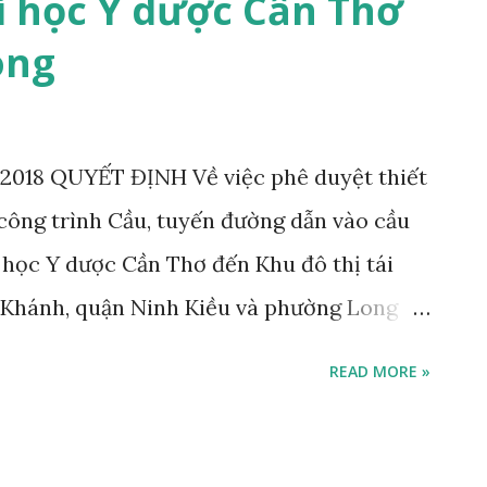
 học Y dược Cần Thơ
ong
 2018 QUYẾT ĐỊNH Về việc phê duyệt thiết
 công trình Cầu, tuyến đường dẫn vào cầu
 học Y dược Cần Thơ đến Khu đô thị tái
 Khánh, quận Ninh Kiều và phường Long
 phố Cần Thơ CHỦ TỊCH ỦY BAN NHÂN DÂN
READ MORE »
uật Tổ chức chính quyền địa phương
 cứ Luật Đầu tư công ngày 18 tháng 6 năm
ày 18 tháng 6 năm 2014; Căn cứ Nghị định