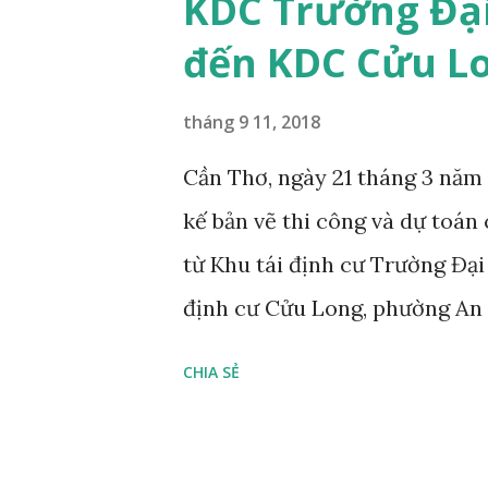
KDC Trường Đại
đến KDC Cửu L
tháng 9 11, 2018
Cần Thơ, ngày 21 tháng 3 năm
kế bản vẽ thi công và dự toán
từ Khu tái định cư Trường Đại
định cư Cửu Long, phường An
Hòa, quận Bình Thủy, thành
CHIA SẺ
THÀNH PHỐ CẦN THƠ Căn cứ L
ngày 19 tháng 6 năm 2015; Căn
2014; Căn cứ Luật Xây dựng ng