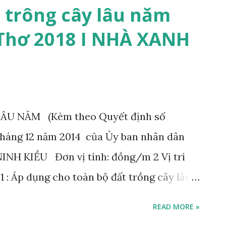
rí 2 135.000 - Vị trí 1 : Áp dụng cho các
t trông cây lâu năm
i Hữu Nghĩa, Trà An và Trà Nóc. - Vị trí 2 :
 Thơ 2018 I NHÀ XANH
 Hòa, Long Tuyền và Thới An Đông. 3.
ÂU NĂM (Kèm theo Quyết định số
áng 12 năm 2014 của Ủy ban nhân dân
INH KIỀU Đơn vị tính: đồng/m 2 Vị trí
rí 1 : Áp dụng cho toàn bộ đất trồng cây lâu
quận. 2. QUẬN BÌNH THỦY
READ MORE »
rí Giá đất Vị trí 1 225.000 Vị trí 2