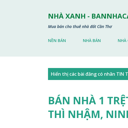
NHÀ XANH - BANNHA
Mua bán cho thuê nhà đất Cần Thơ
NỀN BÁN
NHÀ BÁN
NHÀ 
B
Hiển thị các bài đăng có nhãn
TIN 
à
i
BÁN NHÀ 1 TR
đ
THÌ NHẬM, NIN
ă
n