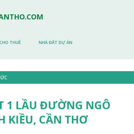
Chuyển đến nội dung chính
CANTHO.COM
CHO THUÊ
NHÀ ĐẤT DỰ ÁN
TỨC
ỆT 1 LẦU ĐƯỜNG NGÔ
H KIỀU, CẦN THƠ