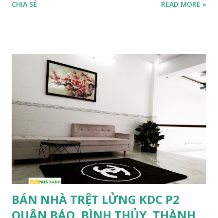
CHIA SẺ
READ MORE »
Bình,Cách chợ nổi Cái Răng 100m, hẻm hiện hữu rộng 2m,
cách bờ kè chợ nổi đường Võ Tánh đang thi công chỉ 1 căn
nhà (khi bờ kè làm xong khu này sẽ sốt giá). LIÊN HỆ:
0932.959.131 _ 0946.866.922 gặp TÙNG để xem nền. NHẬN
KÝ GỬI MUA - BÁN - CHO THUÊ NHÀ ĐẤT UY TÍN -
CHẤT LƯỢNG - HIỆU QUẢ.
BÁN NHÀ TRỆT LỬNG KDC P2
QUÂN BÁO, BÌNH THỦY, THÀNH