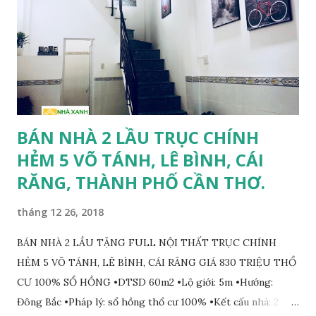
BÁN NHÀ 2 LẦU TRỤC CHÍNH
HẺM 5 VÕ TÁNH, LÊ BÌNH, CÁI
RĂNG, THÀNH PHỐ CẦN THƠ.
tháng 12 26, 2018
BÁN NHÀ 2 LẦU TẶNG FULL NỘI THẤT TRỤC CHÍNH
HẺM 5 VÕ TÁNH, LÊ BÌNH, CÁI RĂNG GIÁ 830 TRIỆU THỔ
CƯ 100% SỔ HỒNG •DTSD 60m2 •Lộ giới: 5m •Hướng:
Đông Bắc •Pháp lý: sổ hồng thổ cư 100% •Kết cấu nhà: 2