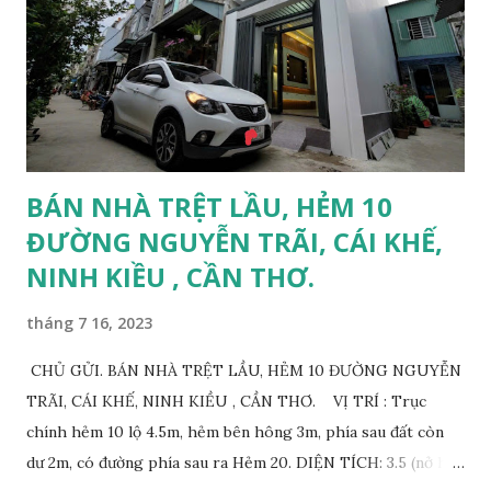
BÁN NHÀ TRỆT LẦU, HẺM 10
ĐƯỜNG NGUYỄN TRÃI, CÁI KHẾ,
NINH KIỀU , CẦN THƠ.
tháng 7 16, 2023
CHỦ GỬI. BÁN NHÀ TRỆT LẦU, HẺM 10 ĐƯỜNG NGUYỄN
TRÃI, CÁI KHẾ, NINH KIỀU , CẦN THƠ. VỊ TRÍ : Trục
chính hẻm 10 lộ 4.5m, hẻm bên hông 3m, phía sau đất còn
dư 2m, có đường phía sau ra Hẻm 20. DIỆN TÍCH: 3.5 (nở hậu