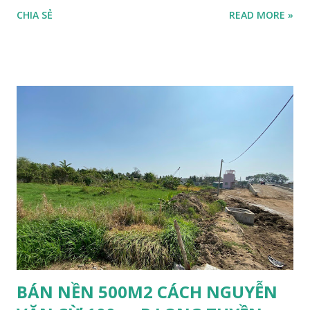
3.7) x 14.2 =52m2. DTSD 112m2 KẾT CẤU: Nhà trệt lầu, 2 PN,
CHIA SẺ
READ MORE »
2 Toilet, bếp, sân sau, ban công, giếng trời, máy lạnh, tủ áo,
tủ bếp, kệ ti vi… PHÁP LÝ: Sổ hồng, hoàn công. HƯỚNG:
Đông nam LỘ GIỚI: 4.5m GIÁ BÁN: 3.680.000.000 (ngân
hàng cho vay 2tỷ700tr). LIÊN HỆ: 0932.959.131 _
0946.866.922 gặp TÙNG để xem nền. NHẬN KÝ GỬI MUA -
BÁN - CHO THUÊ NHÀ ĐẤT UY TÍN - CHẤT LƯỢNG -
HIỆU QUẢ.
BÁN NỀN 500M2 CÁCH NGUYỄN