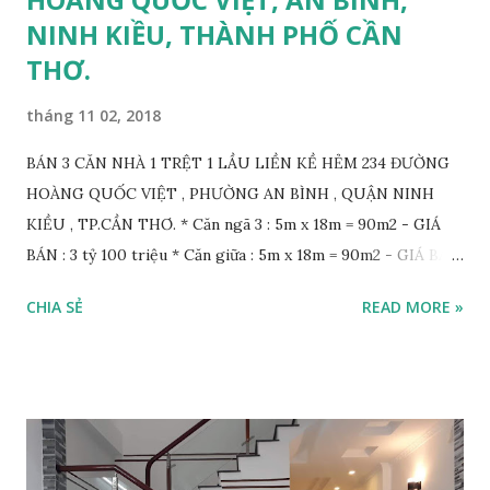
NINH KIỀU, THÀNH PHỐ CẦN
THƠ.
tháng 11 02, 2018
BÁN 3 CĂN NHÀ 1 TRỆT 1 LẦU LIỀN KỀ HẺM 234 ĐƯỜNG
HOÀNG QUỐC VIỆT , PHƯỜNG AN BÌNH , QUẬN NINH
KIỀU , TP.CẦN THƠ. * Căn ngã 3 : 5m x 18m = 90m2 - GIÁ
BÁN : 3 tỷ 100 triệu * Căn giữa : 5m x 18m = 90m2 - GIÁ BÁN
: 3 tỷ * Căn bìa trong : 4,5m x 18m = 81m2 - GIÁ BÁN : 2 tỷ
CHIA SẺ
READ MORE »
900 triệu - Pháp lý : sổ hồng hoàn công - Hướng : Tây Bắc -
Lộ giới : hẻm 10m xe tăng quay đầu thoải mái - Vị trí : nhà
nằm trục chính hẻm 234 đường Hoàng Quốc Việt chuẩn bị
mở rộng ! Vị trí thuận tiện kinh doanh buôn bán , tiềm năng
phát triển cao....gần trường học , bệnh viện , chợ.... LIÊN HỆ :
0932.959.131. TÙNG