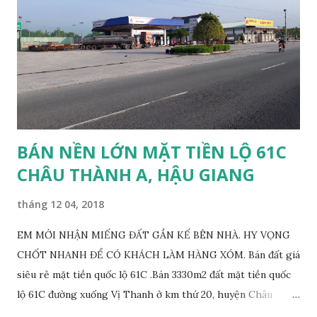
CHI TIẾT HOẶC CLICK VÀO LINK BÊN TRÊN ĐỂ THAM
KHẢO THÊM NHIỀU SẢN PHẨM.
BÁN NỀN LỚN MẶT TIỀN LỘ 61C
CHÂU THÀNH A, HẬU GIANG
tháng 12 04, 2018
EM MỚI NHẬN MIẾNG ĐẤT GẦN KẾ BÊN NHÀ. HY VỌNG
CHỐT NHANH ĐỂ CÓ KHÁCH LÀM HÀNG XÓM. Bán đất giá
siêu rẻ mặt tiền quốc lộ 61C .Bán 3330m2 đất mặt tiền quốc
lộ 61C đường xuống Vị Thanh ở km thứ 20, huyện Châu
Thành A tỉnh Hậu Giang. Diện tích: Ngang 53m dài 60m nở