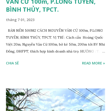
VĂN CỪ 100m, P.LONG TUYỀN,
BÌNH THỦY, TPCT.
tháng 7 01, 2023
BÁN NỀN 500M2 CÁCH NGUYỄN VĂN CỪ 100m, P.LONG
TUYỀN, BÌNH THỦY, TPCT. VỊ TRÍ : Cách cầu Hoàng Quốc
Việt 20m, Nguyễn Văn Cừ 100m, bờ kè 50m, 200m tới BV Nhi
Đồng, ĐHFPT, thích hợp kinh doanh nhà trọ. HƯỚNG : Tây
Nam. LỘ GIỚI: 4m khách mua sẽ tiến hành làm. DIỆN TÍCH:
CHIA SẺ
READ MORE »
8.5x65 = 500m2. PHÁP LÝ: Đất Cây Lâu Năm 100% GIÁ BÁN:
6.000.000.000 VND. THƯƠNG LƯỢNG . LIÊN HỆ:
0932.959.131 _ 0946.866.922 gặp TÙNG để xem NỀN – NHÀ.
NHẬN KÝ GỬI MUA - BÁN - CHO THUÊ NHÀ ĐẤT UY TÍN
- CHẤT LƯỢNG - HIỆU QUẢ.