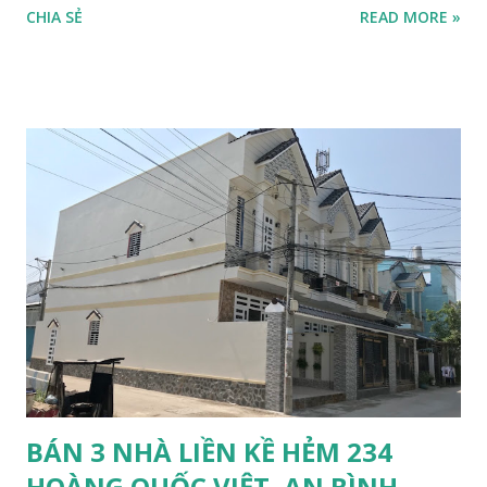
CHIA SẺ
READ MORE »
hậu 55m Pháp lí: 600m2 thổ cư; 2713m2 là đất lúa. Lộ giới:
24m Tiện ích: Xây biệt thự kết hợp kinh doanh quán càfe sân
vườn, thích hợp mở MOTEL vì diện tích đất cực kì rộng hoặc
làm kho chứa hàng hoá mở cây xăng ,... Từ đây có thể lưu
thông qua nhiều Khu vực Thành Phố Vị Thanh, Kiên Giang,
Ô Môn, An Giang... Giá: 2ty500trieu . LIÊN HỆ : 0932.959.131.
TÙNG. HOẶC ZALO: 0932.959.131 CHUYÊN NHẬN KÝ GỬI,
BUÔN BÁN VÀ CHO THUÊ NHÀ ĐẤT
BÁN 3 NHÀ LIỀN KỀ HẺM 234
HOÀNG QUỐC VIỆT, AN BÌNH,