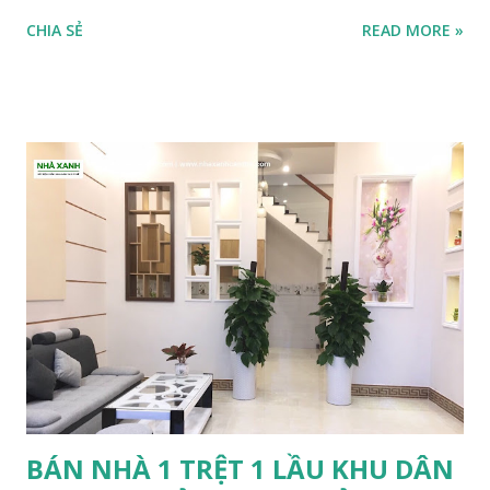
Lầu mâm betong cốt thép kiên cố , 1 PK, 2 PN, 1 bếp tủ gỗ
CHIA SẺ
READ MORE »
cao cấp ,bục ngồi sofa hiện đại , 3 WC , sân đậu xe hơi, thiết
kế hiện đại, cửa kính cường lực sơn tĩnh điện,2 Máy
lạnh,nệm,drap giường , thiết kế như KS MiNi Cao Cấp,
Homestay . •Tọa lạc trong khu vực có Trường Mầm non,
Tiểu học, THCS Lê Bình, Ngân hàng, Trung tâm bảo hiểm xã
hội,... •Hệ thống đường xá, điện nước đầy đủ. •Gần chợ Cái
Răng và đại học Tây Đô. •Cách trung tâm hành chính quận
Cái Răng: 1 km. •Cách trung tâm thành phố Cần Thơ: 5 km.
•Thích hợp kinh doanh mua ở, mở tiệm Nail,... Giá 830 Triệu
(Thương lượng 5) https://www.bannhacantho.com LIÊN HỆ:
0932.959.131.TÙNG ADD ZALO ĐỂ XEM CHI TIẾT HOẶC
CLICK VÀO LINK BÊN TRÊN ĐỂ THAM KHẢO THÊM
NHIỀU SẢN PHẨM.
BÁN NHÀ 1 TRỆT 1 LẦU KHU DÂN