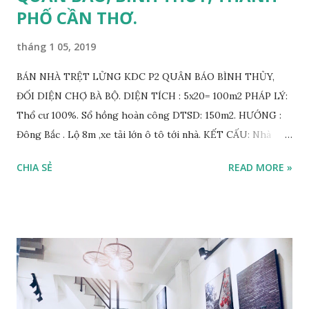
PHỐ CẦN THƠ.
tháng 1 05, 2019
BÁN NHÀ TRỆT LỬNG KDC P2 QUÂN BÁO BÌNH THỦY,
ĐỐI DIỆN CHỢ BÀ BỘ. DIỆN TÍCH : 5x20= 100m2 PHÁP LÝ:
Thổ cư 100%. Sổ hồng hoàn công DTSD: 150m2. HƯỚNG :
Đông Bắc . Lộ 8m ,xe tải lớn ô tô tới nhà. KẾT CẤU: Nhà
thiết kế hiện đại sang trọng, có 1 phòng khách, 2phòng
CHIA SẺ
READ MORE »
ngủ,1 phòng sinh hoạt, 3 wc, bếp, có sân trước đậu xe hơi và
sân sau có thể trồng cây và phơi đồ. VỊ TRÍ : Đường số 4,
KDC P2 Bà Bộ, gần chợ, THPT, THCS, TH Mầm Non, Đại Học
Y Dược.... Giá: 2,4tỷ ( hỗ trợ vay ngân hàng ). LIÊN HỆ:
0932.959.131.TÙNG ADD ZALO ĐỂ XEM CHI TIẾT HOẶC
CLICK VÀO LINK BÊN TRÊN ĐỂ THAM KHẢO THÊM
NHIỀU SẢN PHẨM.