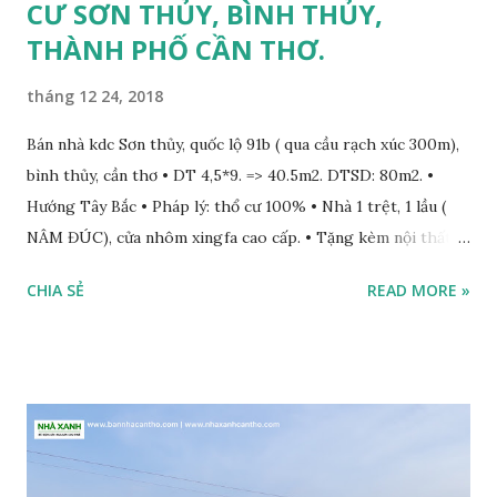
CƯ SƠN THỦY, BÌNH THỦY,
THÀNH PHỐ CẦN THƠ.
tháng 12 24, 2018
Bán nhà kdc Sơn thủy, quốc lộ 91b ( qua cầu rạch xúc 300m),
bình thủy, cần thơ • DT 4,5*9. => 40.5m2. DTSD: 80m2. •
Hướng Tây Bắc • Pháp lý: thổ cư 100% • Nhà 1 trệt, 1 lầu (
NÂM ĐÚC), cửa nhôm xingfa cao cấp. • Tặng kèm nội thất
cao cấp: - 3 máy lạnh đời mới. - Máy năng lượng mặt trời -
CHIA SẺ
READ MORE »
Sofa + bàn - Tủ gỗ + bếp gỗ - Màn cửa + rèm cửa - Tranh
ảnh, giấy dán tường + cây kiểng trang trí •1 Phòng khách, 2
PN, 2 vệ sinh. cổng rào cao cấp • Xung quanh nhà ở kín. • LG
4m, đèn đường, điện nước riêng • Giá bán: 1,290 TỶ, thương
lượng cho khách có thiện chí. => VÀO LÀ Ở NGAY (ĐẦY ĐỦ
NỘI THẤT) Bao sang tên, hỗ trợ thuế phí, hỗ trợ vay ngân
hàng … LIÊN HỆ: 0932.959.131.TÙNG ADD ZALO ĐỂ XEM