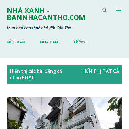
Chuyển đến nội dung chính
NHÀ XANH -
BANNHACANTHO.COM
Mua bán cho thuê nhà đất Cần Thơ
NỀN BÁN
NHÀ BÁN
Thêm…
B
Hiển thị các bài đăng có
HIỂN THỊ TẤT CẢ
à
nhãn
KHÁC
i
đ
ă
n
g