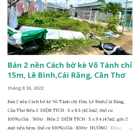
Bán 2 nền Cách bờ kè Võ Tánh chỉ
15m, Lê Bình,Cái Răng, Cần Thơ
tháng 8 30, 2022
Bán 2 nền Cách bờ kè Võ Tánh chỉ 15m, Lê Bình,Cái Răng,
Cần Thơ Nền 1: DIỆN TÍCH : 5 x 8.5 (42.5m2, thổ cư
100%).Giá : 760tr . Nền 2: DIỆN TÍCH : 5 x 9.4 (47m2, gốc 2
mặt tiền hẻm, thổ cư 100%).Giá : 830tr HƯỚNG : Đông
Nam. VỊ TRÍ: Đường Võ Tánh, khu vực Yên Thượng, Lê