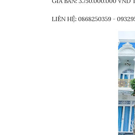
GIÁ BÁN: 3.750.000.000 VN
LIÊN HỆ: 0868250359 - 093295