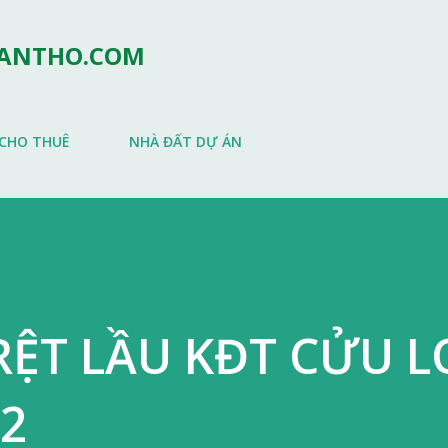
Chuyển đến nội dung chính
CANTHO.COM
CHO THUÊ
NHÀ ĐẤT DỰ ÁN
RỆT LẦU KĐT CỬU 
2