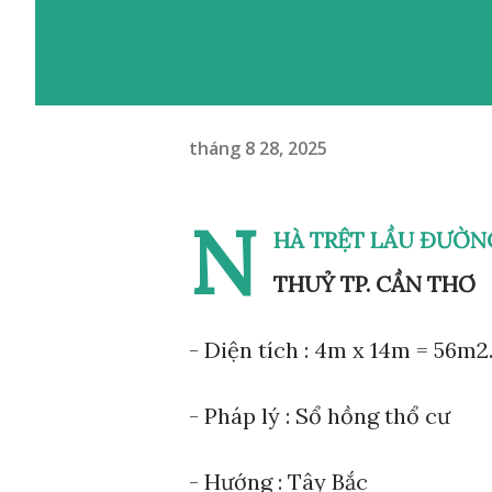
tháng 8 28, 2025
N
HÀ TRỆT LẦU ĐƯỜNG
THUỶ TP. CẦN THƠ
- Diện tích : 4m x 14m = 56m
- Pháp lý : Sổ hồng thổ cư
- Hướng : Tây Bắc