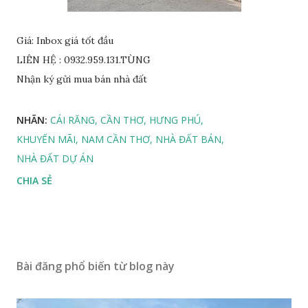
Giá: Inbox giá tốt đầu
LIÊN HỆ : 0932.959.131.TÙNG
Nhận ký gửi mua bán nhà đất
NHÃN:
CÁI RĂNG
CẦN THƠ
HƯNG PHÚ
KHUYẾN MÃI
NAM CẦN THƠ
NHÀ ĐẤT BÁN
NHÀ ĐẤT DỰ ÁN
CHIA SẺ
Bài đăng phổ biến từ blog này