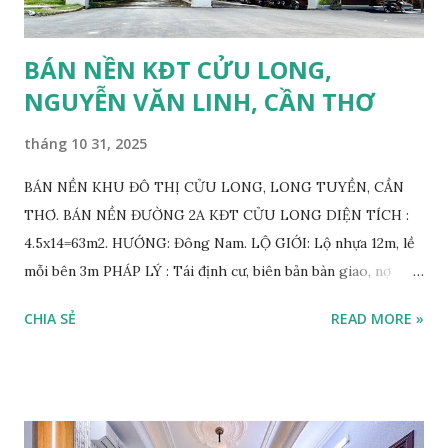
BÁN NỀN KĐT CỬU LONG,
NGUYỄN VĂN LINH, CẦN THƠ
tháng 10 31, 2025
BÁN NỀN KHU ĐÔ THỊ CỬU LONG, LONG TUYỀN, CẦN
THƠ. BÁN NỀN ĐƯỜNG 2A KĐT CỬU LONG DIỆN TÍCH :
4.5x14=63m2. HƯỚNG: Đông Nam. LỘ GIỚI: Lộ nhựa 12m, lề
mỗi bên 3m PHÁP LÝ : Tái định cư, biên bản bàn giao, nợ
CSHT, mua bán trực tiếp với chủ gốc. VỊ TRÍ: Đường 2A,
CHIA SẺ
READ MORE »
thông đường Làng Hoa, đường Trần Bạch Đằng, KDC 12ha8,
tiền năng tương lai thông qua Đại Học Y Dược v.v. GIÁ BÁN:
1.250.000.000 VND THƯƠNG LƯỢNG. BÁN 2 NỀN ĐƯỜNG
SỐ 2, KĐT CỬU LONG DIỆN TÍCH : 4.5x14=63m2. Tổng
9x14=126m2 ODT. HƯỚNG: Tây Bắc . LỘ GIỚI: Lộ nhựa