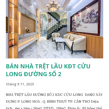
15.5m, lề mỗi bên 4m PHÁP LÝ: Tái định cư, biên bản bàn
giao, không nợ CSHT, mua bán trực tiếp với chủ gốc. VỊ TRÍ:
Đường số 2, thông đường Làng Hoa, đường Trần Bạch Đằng,
KDC 12ha8, tiền năng tương lai thông qua Đại Học Y Dược.
GIÁ BÁN 1 nền: 1.650.000.000 VND THƯƠNG LƯỢNG. LIÊN
HỆ: 0868250359 găp Nam, Zalo 0932959131 gặp Tùng xem
nền.
BÁN NHÀ TRỆT LẦU KĐT CỬU
LONG ĐƯỜNG SỐ 2
tháng 9 11, 2025
NHÀ TRỆT LẦU ĐƯỜNG SỐ 2 KDC CỬU LONG ĐANG XÂY
DỰNG P. LONG HOÀ , Q. BÌNH THUỶ TP. CẦN THƠ Diện
tích : 4m x 14m = 56m2. DTXD : 118m2 Pháp lý : Sổ hồng thổ