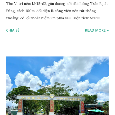
Thơ Vị trí nền: LK15-d2, gần đường nối dài đường Trần Bạch
Đằng, cách 100m, đối diện là công viên nên rất thông
thoáng, có lối thoát hiểm 2m phía sau. Diện tích: 5x12m
Hướng Đông Nam Pháp lý: Hợp đồng mua bán với cty Cửu
CHIA SẺ
READ MORE »
Long, đã nhận nền, xây nhà được. Giá bán: 1 tỷ 650, bao phí
chuyển nhượng, có thương lượng. Liên hệ xem nền:
0868250359 - 0932959131