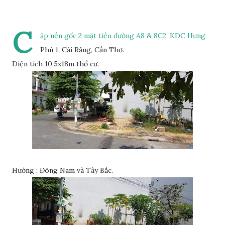
C
ặp nền gốc 2 mặt tiền đường A8 & 8C2, KDC Hưng
Phú 1, Cái Răng, Cần Thơ.
Diện tích 10.5x18m thổ cư.
Hướng : Đông Nam và Tây Bắc.