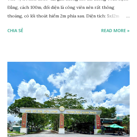
Đằng, cách 100m, đối diện là công viên nên rất thông
thoáng, có lối thoát hiểm 2m phía sau. Diện tích: 5x12m
Hướng Đông Nam Pháp lý: Hợp đồng mua bán với cty Cửu
CHIA SẺ
READ MORE »
Long, đã nhận nền, xây nhà được. Giá bán: 1 tỷ 650, bao phí
chuyển nhượng, có thương lượng. Liên hệ xem nền:
0868250359 - 0932959131