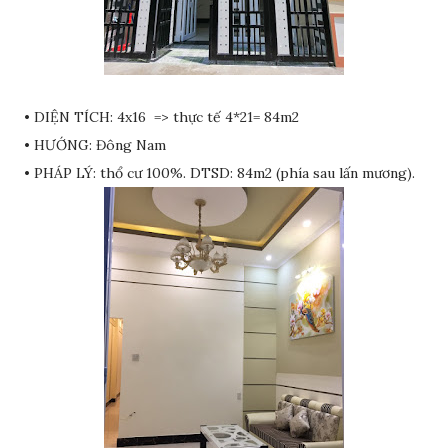
• DIỆN TÍCH: 4x16 => thực tế 4*21= 84m2
• HƯỚNG: Đông Nam
• PHÁP LÝ: thổ cư 100%. DTSD: 84m2 (phía sau lấn mương).