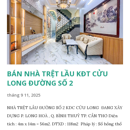
15.5m, lề mỗi bên 4m PHÁP LÝ: Tái định cư, biên bản bàn
giao, không nợ CSHT, mua bán trực tiếp với chủ gốc. VỊ TRÍ:
Đường số 2, thông đường Làng Hoa, đường Trần Bạch Đằng,
KDC 12ha8, tiền năng tương lai thông qua Đại Học Y Dược.
GIÁ BÁN 1 nền: 1.650.000.000 VND THƯƠNG LƯỢNG. LIÊN
HỆ: 0868250359 găp Nam, Zalo 0932959131 gặp Tùng xem
nền.
BÁN NHÀ TRỆT LẦU KĐT CỬU
LONG ĐƯỜNG SỐ 2
tháng 9 11, 2025
NHÀ TRỆT LẦU ĐƯỜNG SỐ 2 KDC CỬU LONG ĐANG XÂY
DỰNG P. LONG HOÀ , Q. BÌNH THUỶ TP. CẦN THƠ Diện
tích : 4m x 14m = 56m2. DTXD : 118m2 Pháp lý : Sổ hồng thổ