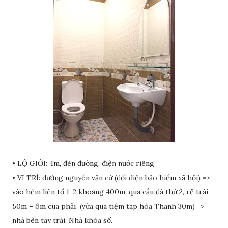
• LỘ GIỚI: 4m, đèn đường, điện nước riêng
• VỊ TRÍ: đường nguyễn văn cừ (đối diện bảo hiểm xã hội) =>
vào hẻm liên tổ 1-2 khoảng 400m, qua cầu đá thứ 2, rẽ trái
50m – ôm cua phải (vừa qua tiệm tạp hóa Thanh 30m) =>
nhà bên tay trái. Nhà khóa số.