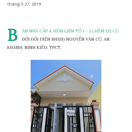
tháng 5 27, 2019
B
ÁN NHÀ CẤP 4, HẺM LIÊN TỔ 1 - 2 ( HẺM 132 CŨ
ĐỐI ĐỐI DIỆN BHXH) NGUYỄN VĂN CỪ, AN
KHÁNH, NINH KIỀU, TPCT.