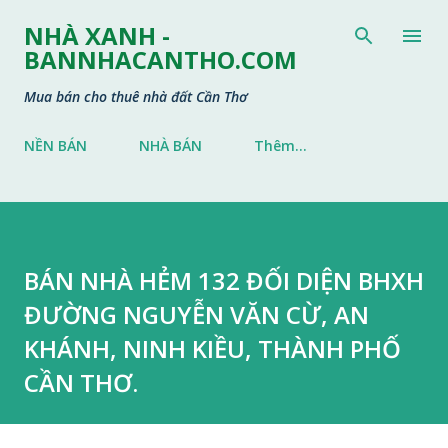
Chuyển đến nội dung chính
NHÀ XANH -
BANNHACANTHO.COM
Mua bán cho thuê nhà đất Cần Thơ
NỀN BÁN
NHÀ BÁN
Thêm…
BÁN NHÀ HẺM 132 ĐỐI DIỆN BHXH
ĐƯỜNG NGUYỄN VĂN CỪ, AN
KHÁNH, NINH KIỀU, THÀNH PHỐ
CẦN THƠ.