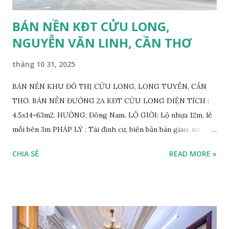
BÁN NỀN KĐT CỬU LONG,
NGUYỄN VĂN LINH, CẦN THƠ
tháng 10 31, 2025
BÁN NỀN KHU ĐÔ THỊ CỬU LONG, LONG TUYỀN, CẦN
THƠ. BÁN NỀN ĐƯỜNG 2A KĐT CỬU LONG DIỆN TÍCH :
4.5x14=63m2. HƯỚNG: Đông Nam. LỘ GIỚI: Lộ nhựa 12m, lề
mỗi bên 3m PHÁP LÝ : Tái định cư, biên bản bàn giao, nợ
CSHT, mua bán trực tiếp với chủ gốc. VỊ TRÍ: Đường 2A,
CHIA SẺ
READ MORE »
thông đường Làng Hoa, đường Trần Bạch Đằng, KDC 12ha8,
tiền năng tương lai thông qua Đại Học Y Dược v.v. GIÁ BÁN:
1.250.000.000 VND THƯƠNG LƯỢNG. BÁN 2 NỀN ĐƯỜNG
SỐ 2, KĐT CỬU LONG DIỆN TÍCH : 4.5x14=63m2. Tổng
9x14=126m2 ODT. HƯỚNG: Tây Bắc . LỘ GIỚI: Lộ nhựa