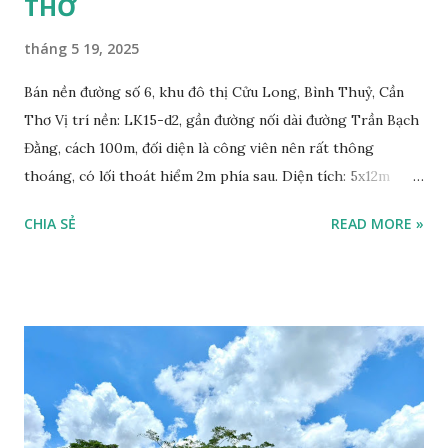
THƠ
tháng 5 19, 2025
Bán nền đường số 6, khu đô thị Cửu Long, Bình Thuỷ, Cần
Thơ Vị trí nền: LK15-d2, gần đường nối dài đường Trần Bạch
Đằng, cách 100m, đối diện là công viên nên rất thông
thoáng, có lối thoát hiểm 2m phía sau. Diện tích: 5x12m
Hướng Đông Nam Pháp lý: Hợp đồng mua bán với cty Cửu
CHIA SẺ
READ MORE »
Long, đã nhận nền, xây nhà được. Giá bán: 1 tỷ 650, bao phí
chuyển nhượng, có thương lượng. Liên hệ xem nền:
0868250359 - 0932959131