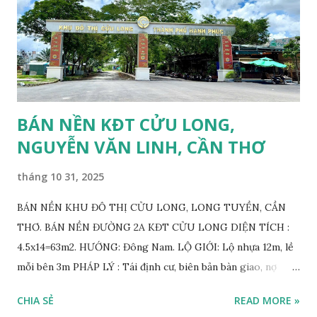
BÁN NỀN KĐT CỬU LONG,
NGUYỄN VĂN LINH, CẦN THƠ
tháng 10 31, 2025
BÁN NỀN KHU ĐÔ THỊ CỬU LONG, LONG TUYỀN, CẦN
THƠ. BÁN NỀN ĐƯỜNG 2A KĐT CỬU LONG DIỆN TÍCH :
4.5x14=63m2. HƯỚNG: Đông Nam. LỘ GIỚI: Lộ nhựa 12m, lề
mỗi bên 3m PHÁP LÝ : Tái định cư, biên bản bàn giao, nợ
CSHT, mua bán trực tiếp với chủ gốc. VỊ TRÍ: Đường 2A,
CHIA SẺ
READ MORE »
thông đường Làng Hoa, đường Trần Bạch Đằng, KDC 12ha8,