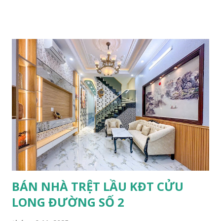
tiền năng tương lai thông qua Đại Học Y Dược v.v. GIÁ BÁN:
1.250.000.000 VND THƯƠNG LƯỢNG. BÁN 2 NỀN ĐƯỜNG
SỐ 2, KĐT CỬU LONG DIỆN TÍCH : 4.5x14=63m2. Tổng
9x14=126m2 ODT. HƯỚNG: Tây Bắc . LỘ GIỚI: Lộ nhựa
15.5m, lề mỗi bên 4m PHÁP LÝ: Tái định cư, biên bản bàn
giao, không nợ CSHT, mua bán trực tiếp với chủ gốc. VỊ TRÍ:
Đường số 2, thông đường Làng Hoa, đường Trần Bạch Đằng,
KDC 12ha8, tiền năng tương lai thông qua Đại Học Y Dược.
GIÁ BÁN 1 nền: 1.650.000.000 VND THƯƠNG LƯỢNG. LIÊN
HỆ: 0868250359 găp Nam, Zalo 0932959131 gặp Tùng xem
nền.
BÁN NHÀ TRỆT LẦU KĐT CỬU
LONG ĐƯỜNG SỐ 2