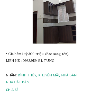
• Giá bán: 1 tỷ 300 triệu. (Bao sang tên).
LIÊN HỆ : 0932.959.131. TÙNG
NHÃN:
BÌNH THỦY
KHUYẾN MÃI
NHÀ BÁN
NHÀ ĐẤT BÁN
CHIA SẺ