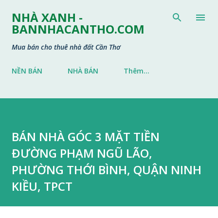
Chuyển đến nội dung chính
NHÀ XANH -
BANNHACANTHO.COM
Mua bán cho thuê nhà đất Cần Thơ
NỀN BÁN
NHÀ BÁN
Thêm…
BÁN NHÀ GÓC 3 MẶT TIỀN
ĐƯỜNG PHẠM NGŨ LÃO,
PHƯỜNG THỚI BÌNH, QUẬN NINH
KIỀU, TPCT