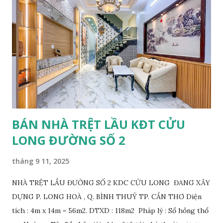
giao, không nợ CSHT, mua bán trực tiếp với chủ gốc. VỊ TRÍ:
Đường số 2, thông đường Làng Hoa, đường Trần Bạch Đằng,
KDC 12ha8, tiền năng tương lai thông qua Đại Học Y Dược.
GIÁ BÁN 1 nền: 1.650.000.000 VND THƯƠNG LƯỢNG. LIÊN
HỆ: 0868250359 găp Nam, Zalo 0932959131 gặp Tùng xem
nền.
BÁN NHÀ TRỆT LẦU KĐT CỬU
LONG ĐƯỜNG SỐ 2
tháng 9 11, 2025
NHÀ TRỆT LẦU ĐƯỜNG SỐ 2 KDC CỬU LONG ĐANG XÂY
DỰNG P. LONG HOÀ , Q. BÌNH THUỶ TP. CẦN THƠ Diện
tích : 4m x 14m = 56m2. DTXD : 118m2 Pháp lý : Sổ hồng thổ