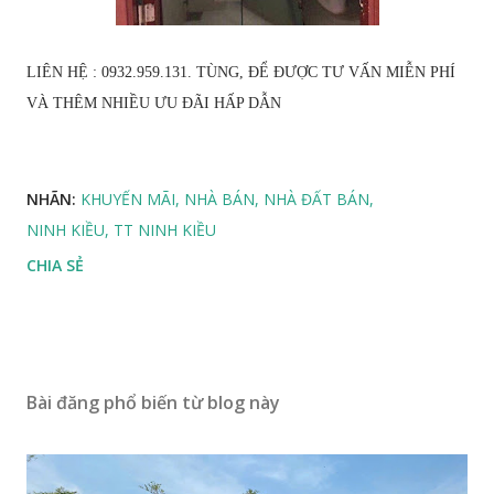
LIÊN HỆ : 0932.959.131. TÙNG, ĐỂ ĐƯỢC TƯ VẤN MIỄN PHÍ
VÀ THÊM NHIỀU ƯU ĐÃI HẤP DẪN
NHÃN:
KHUYẾN MÃI
NHÀ BÁN
NHÀ ĐẤT BÁN
NINH KIỀU
TT NINH KIỀU
CHIA SẺ
Bài đăng phổ biến từ blog này