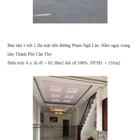
Bán nhà
1 trệt 1 lầu
mặt tiền
đường
Phạm Ngũ Lão
. Nằm ngay trung
tâm Thành Phố Cần Thơ
.
Diện tích: 6 x 16,45 = 65,50m2 thổ cử 100%
.
DTSD
:
= 131m2