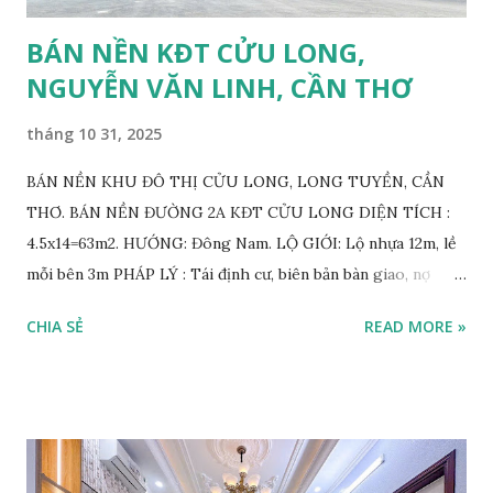
BÁN NỀN KĐT CỬU LONG,
NGUYỄN VĂN LINH, CẦN THƠ
tháng 10 31, 2025
BÁN NỀN KHU ĐÔ THỊ CỬU LONG, LONG TUYỀN, CẦN
THƠ. BÁN NỀN ĐƯỜNG 2A KĐT CỬU LONG DIỆN TÍCH :
4.5x14=63m2. HƯỚNG: Đông Nam. LỘ GIỚI: Lộ nhựa 12m, lề
mỗi bên 3m PHÁP LÝ : Tái định cư, biên bản bàn giao, nợ
CSHT, mua bán trực tiếp với chủ gốc. VỊ TRÍ: Đường 2A,
CHIA SẺ
READ MORE »
thông đường Làng Hoa, đường Trần Bạch Đằng, KDC 12ha8,
tiền năng tương lai thông qua Đại Học Y Dược v.v. GIÁ BÁN:
1.250.000.000 VND THƯƠNG LƯỢNG. BÁN 2 NỀN ĐƯỜNG
SỐ 2, KĐT CỬU LONG DIỆN TÍCH : 4.5x14=63m2. Tổng
9x14=126m2 ODT. HƯỚNG: Tây Bắc . LỘ GIỚI: Lộ nhựa
15.5m, lề mỗi bên 4m PHÁP LÝ: Tái định cư, biên bản bàn