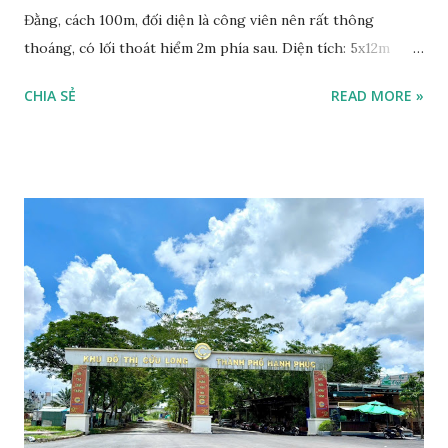
Đằng, cách 100m, đối diện là công viên nên rất thông
thoáng, có lối thoát hiểm 2m phía sau. Diện tích: 5x12m
Hướng Đông Nam Pháp lý: Hợp đồng mua bán với cty Cửu
CHIA SẺ
READ MORE »
Long, đã nhận nền, xây nhà được. Giá bán: 1 tỷ 650, bao phí
chuyển nhượng, có thương lượng. Liên hệ xem nền:
0868250359 - 0932959131